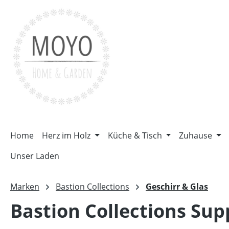
m Hauptinhalt springen
Zur Suche springen
Zur Hauptnavigation springen
Home
Herz im Holz
Küche & Tisch
Zuhause
Unser Laden
Marken
Bastion Collections
Geschirr & Glas
Bastion Collections Su