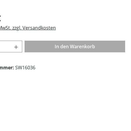
eis:
€
 MwSt. zzgl. Versandkosten
Anzahl: Gib den gewünschten Wert ein o
In den Warenkorb
ummer:
SW16036