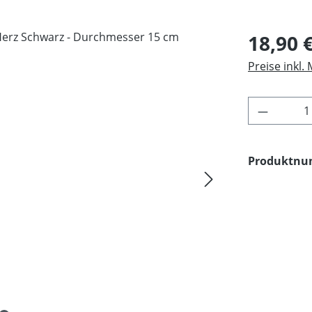
Regulärer Pr
18,90 
Preise inkl.
Produkt 
Produktn