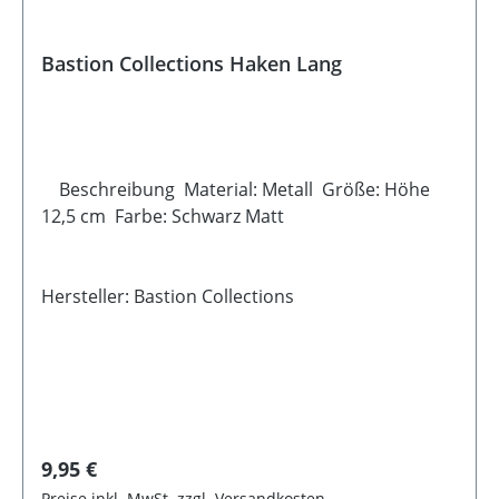
Bastion Collections Haken Lang
Beschreibung Material: Metall Größe: Höhe
12,5 cm Farbe: Schwarz Matt
Hersteller: Bastion Collections
Regulärer Preis:
9,95 €
Preise inkl. MwSt. zzgl. Versandkosten