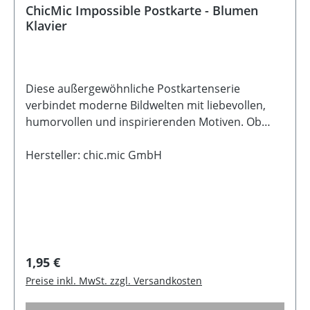
ChicMic Impossible Postkarte - Blumen
Klavier
Diese außergewöhnliche Postkartenserie
verbindet moderne Bildwelten mit liebevollen,
humorvollen und inspirierenden Motiven. Ob
fantasievoll, ruhig oder mit einem Augenzwinkern
- jede Karte erzählt ihre ganz eigene kleine
Hersteller: chic.mic GmbH
Geschichte und eignet sich wunderbar zum
Verschenken, Verschicken oder Dekorieren. Die
detailreichen Illustrationen entstehen mithilfe
digitaler Kunst und machen jede Karte zu einem
kleinen besonderen Blickfang. Gedruckt auf
hochwertigem 440 g Karton mit angenehmer
Regulärer Preis:
1,95 €
Haptik und dekorativem Wellenrand. Das
Preise inkl. MwSt. zzgl. Versandkosten
verwendete Papier ist FSC-zertifiziert und stammt
aus verantwortungsvoll bewirtschafteten