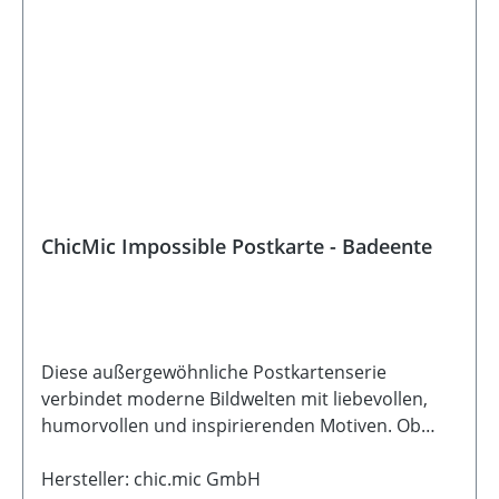
ChicMic Impossible Postkarte - Badeente
Diese außergewöhnliche Postkartenserie
verbindet moderne Bildwelten mit liebevollen,
humorvollen und inspirierenden Motiven. Ob
fantasievoll, ruhig oder mit einem Augenzwinkern
- jede Karte erzählt ihre ganz eigene kleine
Hersteller: chic.mic GmbH