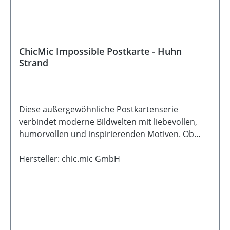
ChicMic Impossible Postkarte - Huhn
Strand
Diese außergewöhnliche Postkartenserie
verbindet moderne Bildwelten mit liebevollen,
humorvollen und inspirierenden Motiven. Ob
fantasievoll, ruhig oder mit einem Augenzwinkern
- jede Karte erzählt ihre ganz eigene kleine
Hersteller: chic.mic GmbH
Geschichte und eignet sich wunderbar zum
Verschenken, Verschicken oder Dekorieren. Die
detailreichen Illustrationen entstehen mithilfe
digitaler Kunst und machen jede Karte zu einem
kleinen besonderen Blickfang. Gedruckt auf