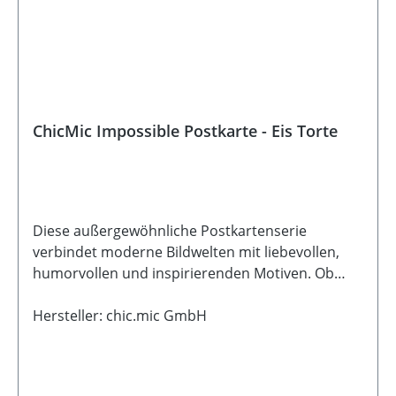
ChicMic Impossible Postkarte - Eis Torte
Diese außergewöhnliche Postkartenserie
verbindet moderne Bildwelten mit liebevollen,
humorvollen und inspirierenden Motiven. Ob
fantasievoll, ruhig oder mit einem Augenzwinkern
- jede Karte erzählt ihre ganz eigene kleine
Hersteller: chic.mic GmbH
Geschichte und eignet sich wunderbar zum
Verschenken, Verschicken oder Dekorieren. Die
detailreichen Illustrationen entstehen mithilfe