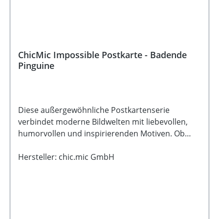
ChicMic Impossible Postkarte - Badende
Pinguine
Diese außergewöhnliche Postkartenserie
verbindet moderne Bildwelten mit liebevollen,
humorvollen und inspirierenden Motiven. Ob
fantasievoll, ruhig oder mit einem Augenzwinkern
- jede Karte erzählt ihre ganz eigene kleine
Hersteller: chic.mic GmbH
Geschichte und eignet sich wunderbar zum
Verschenken, Verschicken oder Dekorieren. Die
detailreichen Illustrationen entstehen mithilfe
digitaler Kunst und machen jede Karte zu einem
kleinen besonderen Blickfang. Gedruckt auf