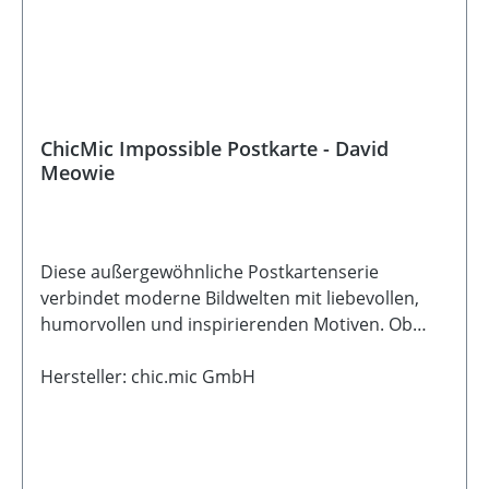
ChicMic Impossible Postkarte - David
Meowie
Diese außergewöhnliche Postkartenserie
verbindet moderne Bildwelten mit liebevollen,
humorvollen und inspirierenden Motiven. Ob
fantasievoll, ruhig oder mit einem Augenzwinkern
- jede Karte erzählt ihre ganz eigene kleine
Hersteller: chic.mic GmbH
Geschichte und eignet sich wunderbar zum
Verschenken, Verschicken oder Dekorieren. Die
detailreichen Illustrationen entstehen mithilfe
digitaler Kunst und machen jede Karte zu einem