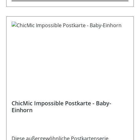
zertifiziertGröße: 10,5 cm Breite x 14,8 cm
Höhe Hinweis: Die Postkarte wird ohne Umschlag
geliefert Hinweis: Dekorativer Wellenrand
ChicMic Impossible Postkarte - Baby-
Einhorn
Diese außergewöhnliche Postkartenserie