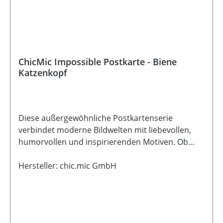
ChicMic Impossible Postkarte - Biene
Katzenkopf
Diese außergewöhnliche Postkartenserie
verbindet moderne Bildwelten mit liebevollen,
humorvollen und inspirierenden Motiven. Ob
fantasievoll, ruhig oder mit einem Augenzwinkern
- jede Karte erzählt ihre ganz eigene kleine
Hersteller: chic.mic GmbH
Geschichte und eignet sich wunderbar zum
Verschenken, Verschicken oder Dekorieren. Die
detailreichen Illustrationen entstehen mithilfe
digitaler Kunst und machen jede Karte zu einem