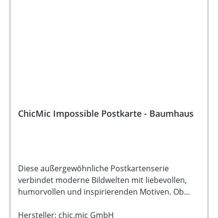
ChicMic Impossible Postkarte - Baumhaus
Diese außergewöhnliche Postkartenserie
verbindet moderne Bildwelten mit liebevollen,
humorvollen und inspirierenden Motiven. Ob
fantasievoll, ruhig oder mit einem Augenzwinkern
- jede Karte erzählt ihre ganz eigene kleine
Hersteller: chic.mic GmbH