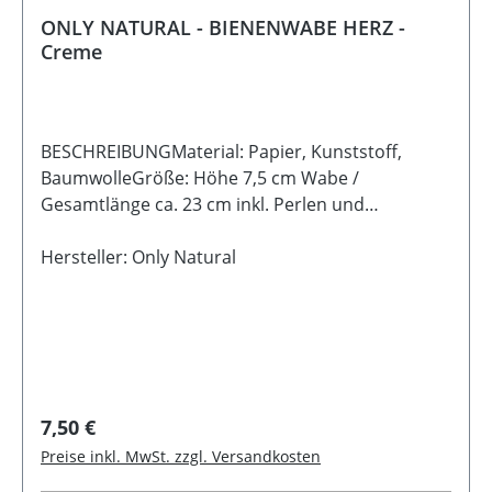
ONLY NATURAL - BIENENWABE HERZ -
Creme
BESCHREIBUNGMaterial: Papier, Kunststoff,
BaumwolleGröße: Höhe 7,5 cm Wabe /
Gesamtlänge ca. 23 cm inkl. Perlen und
AufhängungFarbe: Creme Hinweis: Der
Aufhänger kommt flach gefaltet zu dir nach
Hersteller: Only Natural
Hause. Mit wenigen Handgriffen entfaltet er seine
volle Pracht. Dank des Magnetverschlusses bleibt
er sicher und formschön geschlossen.
Regulärer Preis:
7,50 €
Preise inkl. MwSt. zzgl. Versandkosten