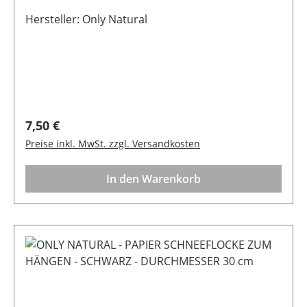
gefaltet zu dir nach Hause. Mit wenigen
Handgriffen entfaltet sie ihre volle Pracht. Dank
Hersteller: Only Natural
des Magnetverschlusses bleibt sie sicher und
formschön geschlossen.
Regulärer Preis:
7,50 €
Preise inkl. MwSt. zzgl. Versandkosten
In den Warenkorb