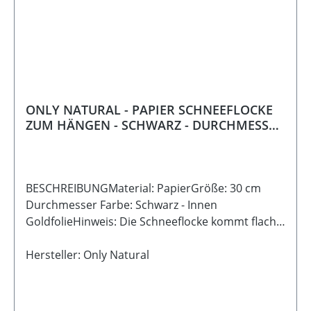
ONLY NATURAL - PAPIER SCHNEEFLOCKE
ZUM HÄNGEN - SCHWARZ - DURCHMESSER
30 cm
BESCHREIBUNGMaterial: PapierGröße: 30 cm
Durchmesser Farbe: Schwarz - Innen
GoldfolieHinweis: Die Schneeflocke kommt flach
gefaltet zu dir nach Hause. Mit wenigen
Handgriffen entfaltet er seine volle Pracht. Dank
Hersteller: Only Natural
des Magnetverschlusses bleibt er sicher und
formschön geschlossen.