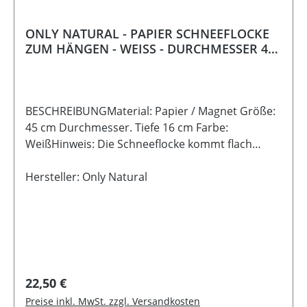
ONLY NATURAL - PAPIER SCHNEEFLOCKE
ZUM HÄNGEN - WEISS - DURCHMESSER 45
cm
BESCHREIBUNGMaterial: Papier / Magnet Größe:
45 cm Durchmesser. Tiefe 16 cm Farbe:
WeißHinweis: Die Schneeflocke kommt flach
gefaltet zu dir nach Hause. Mit wenigen
Handgriffen entfaltet sie ihre volle Pracht. Dank
Hersteller: Only Natural
eines Magnetverschlusses bleibt sie sicher und
formschön geschlossen.
Regulärer Preis:
22,50 €
Preise inkl. MwSt. zzgl. Versandkosten