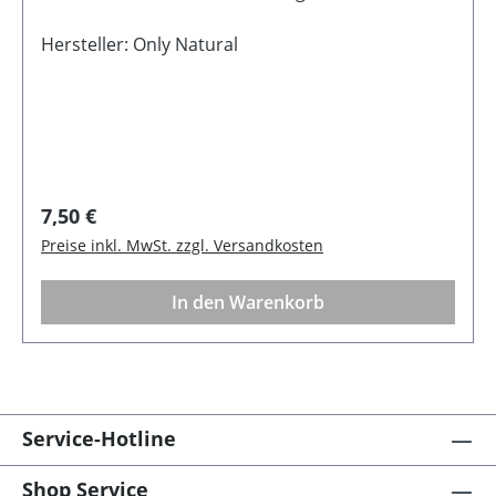
Hause. Mit wenigen Handgriffen entfaltet sie ihre
volle Pracht. Dank des Magnetverschlusses bleibt
Hersteller: Only Natural
sie sicher und formschön geschlossen.
Regulärer Preis:
7,50 €
Preise inkl. MwSt. zzgl. Versandkosten
In den Warenkorb
Service-Hotline
Shop Service