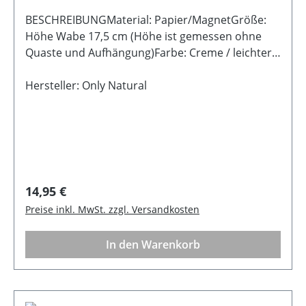
BESCHREIBUNGMaterial: Papier/MagnetGröße:
Höhe Wabe 17,5 cm (Höhe ist gemessen ohne
Quaste und Aufhängung)Farbe: Creme / leichter
Glitzer Außenkante Hinweis: Der Aufhänger
kommt flach gefaltet zu dir nach Hause. Mit
Hersteller: Only Natural
wenigen Handgriffen entfaltet er seine volle
Pracht. Dank eines Magnetverschlusses bleibt er
sicher und formschön geschlossen.
Regulärer Preis:
14,95 €
Preise inkl. MwSt. zzgl. Versandkosten
In den Warenkorb