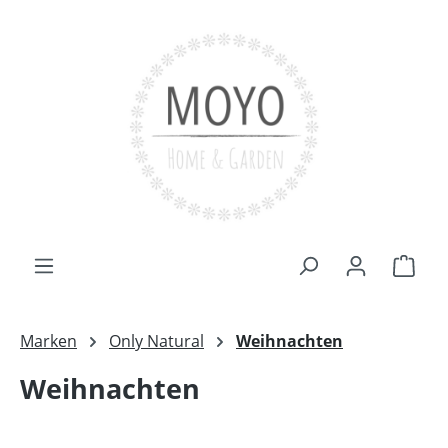
Zum Hauptinhalt springen
Ware
Marken
Only Natural
Weihnachten
Weihnachten