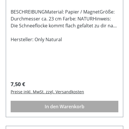
BESCHREIBUNGMaterial: Papier / MagnetGröße:
Durchmesser ca. 23 cm Farbe: NATURHinweis:
Die Schneeflocke kommt flach gefaltet zu dir nach
Hause. Mit wenigen Handgriffen entfaltet sie ihre
volle Pracht. Dank des Magnetverschlusses bleibt
Hersteller: Only Natural
sie sicher und formschön geschlossen.
Regulärer Preis:
7,50 €
Preise inkl. MwSt. zzgl. Versandkosten
In den Warenkorb