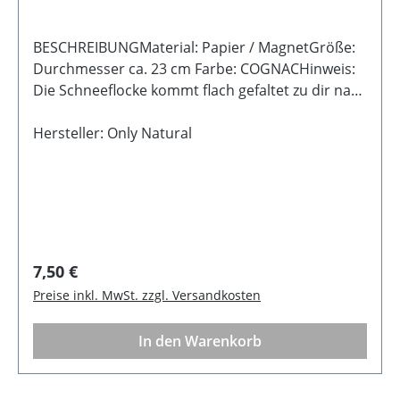
BESCHREIBUNGMaterial: Papier / MagnetGröße:
Durchmesser ca. 23 cm Farbe: COGNACHinweis:
Die Schneeflocke kommt flach gefaltet zu dir nach
Hause. Mit wenigen Handgriffen entfaltet sie ihre
volle Pracht. Dank des Magnetverschlusses bleibt
Hersteller: Only Natural
sie sicher und formschön geschlossen.
Regulärer Preis:
7,50 €
Preise inkl. MwSt. zzgl. Versandkosten
In den Warenkorb