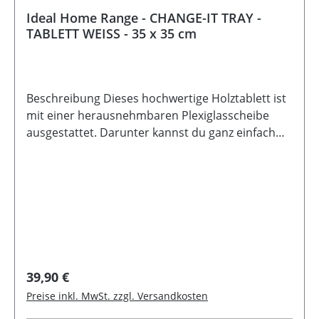
Ideal Home Range - CHANGE-IT TRAY -
TABLETT WEISS - 35 x 35 cm
Beschreibung Dieses hochwertige Holztablett ist
mit einer herausnehmbaren Plexiglasscheibe
ausgestattet. Darunter kannst du ganz einfach
eine Serviette oder ein beliebiges Motiv
platzieren - passend zur Jahreszeit, zum Anlass
oder einfach nach deiner Laune. So wird dein
Tablett im Handumdrehen zum individuellen
Hingucker auf Tisch, Buffet oder Couch. Material:
Holz - Plexiglas Größe: 35 x 35 x 5 cmFarbe:
Weiß Pflege: Nicht spülmaschinen- und
mikrowellengeeignet, mit einem feuchten Tuch
Regulärer Preis:
39,90 €
abwischenHinweis: Das Plexiglas ist bis 80°C
Preise inkl. MwSt. zzgl. Versandkosten
hitzebeständig