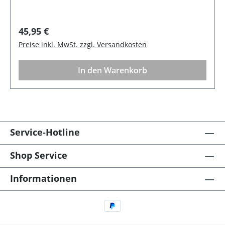
SpülmaschinenfestHinweis: Lebensmittelecht,
BPA-FREI
Regulärer Preis:
45,95 €
Preise inkl. MwSt. zzgl. Versandkosten
In den Warenkorb
Service-Hotline
Shop Service
Informationen