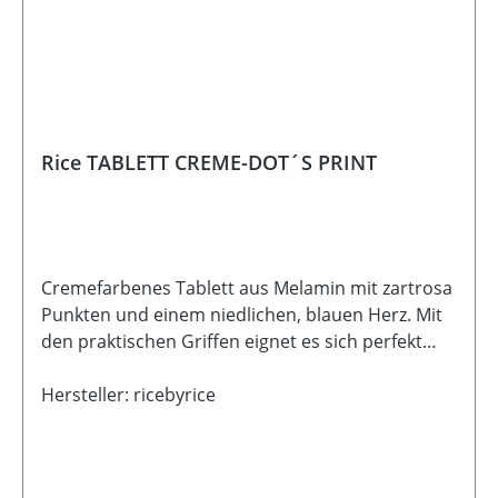
Rice TABLETT CREME-DOT´S PRINT
Cremefarbenes Tablett aus Melamin mit zartrosa
Punkten und einem niedlichen, blauen Herz. Mit
den praktischen Griffen eignet es sich perfekt
zum Servieren eines Snacks, zum Frühstück im
Bett oder zum Präsentieren deiner
Hersteller: ricebyrice
Lieblingsdekoration. Beschreibung Material:
Melamin Größe: Höhe 3 cm, Länge 39 cm x Breite
31 cm Pflege: Maximale Temperatur 70° C Pflege: