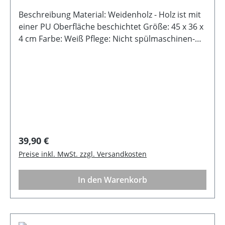
Beschreibung Material: Weidenholz - Holz ist mit
einer PU Oberfläche beschichtet Größe: 45 x 36 x
4 cm Farbe: Weiß Pflege: Nicht spülmaschinen-
und mikrowellengeeignet, mit einem feuchten
Tuch abwischenHinweis:
Lebensmittelecht Hinweis: Hitzebeständig bis
75°C
Regulärer Preis:
39,90 €
Preise inkl. MwSt. zzgl. Versandkosten
In den Warenkorb