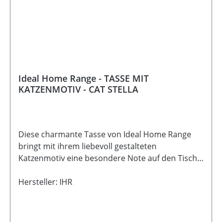
Home Range GmbH, Höger Damm 4, 49632 Essen
, info@ihr.eu
Ideal Home Range - TASSE MIT
KATZENMOTIV - CAT STELLA
Diese charmante Tasse von Ideal Home Range
bringt mit ihrem liebevoll gestalteten
Katzenmotiv eine besondere Note auf den Tisch.
Die detailreiche Illustration wirkt modern und
gleichzeitig zeitlos - perfekt für gemütliche Kaffee-
Hersteller: IHR
oder Teemomente zuhause. Die Tiermotive der
Kollektion sind aktuell sehr beliebt und machen
jede Tasse zu einem kleinen Hingucker im Alltag.