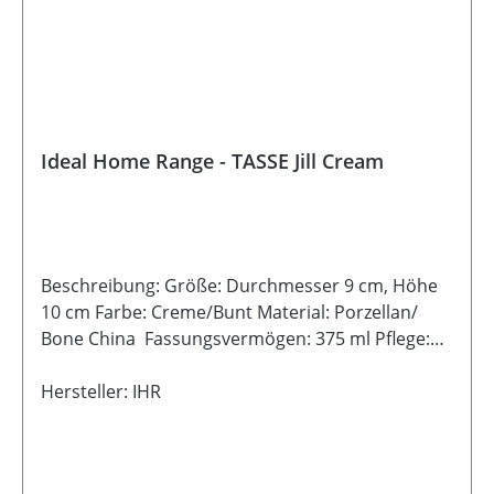
Ideal Home Range - TASSE Jill Cream
Beschreibung: Größe: Durchmesser 9 cm, Höhe
10 cm Farbe: Creme/Bunt Material: Porzellan/
Bone China Fassungsvermögen: 375 ml Pflege:
Spülmaschinen- und
MikrowellengeeignetHinweis: Lebensmittelecht
Hersteller: IHR