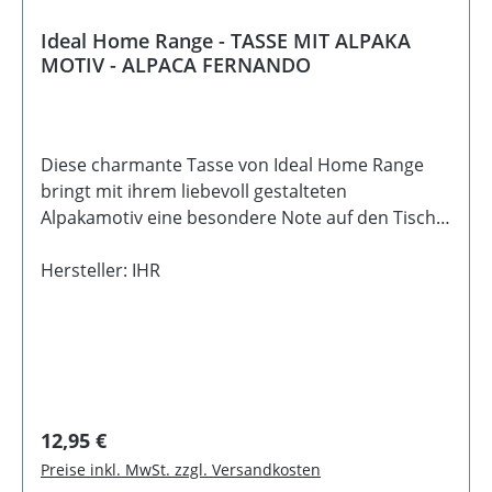
Ideal Home Range - TASSE MIT ALPAKA
MOTIV - ALPACA FERNANDO
Diese charmante Tasse von Ideal Home Range
bringt mit ihrem liebevoll gestalteten
Alpakamotiv eine besondere Note auf den Tisch.
Die detailreiche Illustration wirkt modern und
gleichzeitig zeitlos - perfekt für gemütliche Kaffee-
Hersteller: IHR
oder Teemomente zuhause. Die Tiermotive der
Kollektion sind aktuell sehr beliebt und machen
jede Tasse zu einem kleinen Hingucker im Alltag.
Ob beim Frühstück, in der Kaffeepause oder
einfach zwischendurch - sie sorgt sofort für eine
warme und freundliche Stimmung. Geliefert wird
Regulärer Preis:
12,95 €
die Tasse in einer passenden Geschenkbox und
Preise inkl. MwSt. zzgl. Versandkosten
eignet sich daher auch wunderbar als kleine