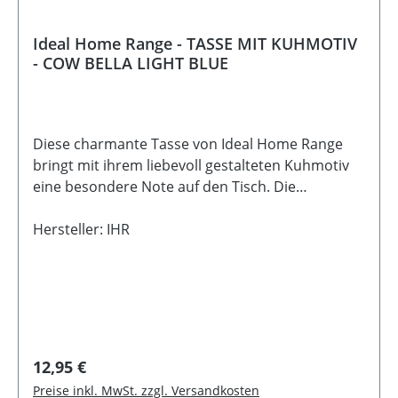
Ideal Home Range - TASSE MIT KUHMOTIV
- COW BELLA LIGHT BLUE
Diese charmante Tasse von Ideal Home Range
bringt mit ihrem liebevoll gestalteten Kuhmotiv
eine besondere Note auf den Tisch. Die
detailreiche Illustration wirkt modern und
gleichzeitig zeitlos - perfekt für gemütliche Kaffee-
Hersteller: IHR
oder Teemomente zuhause. Die Tiermotive der
Kollektion sind aktuell sehr beliebt und machen
jede Tasse zu einem kleinen Hingucker im Alltag.
Ob beim Frühstück, in der Kaffeepause oder
einfach zwischendurch - sie sorgt sofort für eine
warme und freundliche Stimmung. Geliefert wird
Regulärer Preis:
12,95 €
die Tasse in einer passenden Geschenkbox und
Preise inkl. MwSt. zzgl. Versandkosten