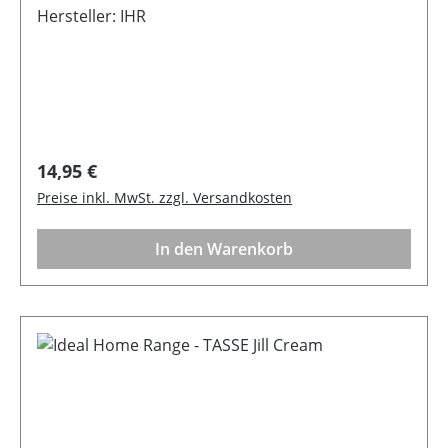
MikrowellengeeignetHinweis: Lebensmittelecht
Hersteller: IHR
Regulärer Preis:
14,95 €
Preise inkl. MwSt. zzgl. Versandkosten
In den Warenkorb