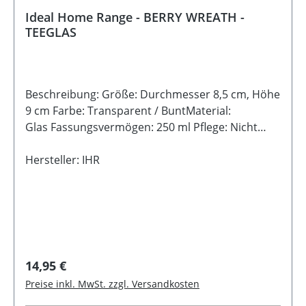
Ideal Home Range - BERRY WREATH -
TEEGLAS
Beschreibung: Größe: Durchmesser 8,5 cm, Höhe
9 cm Farbe: Transparent / BuntMaterial:
Glas Fassungsvermögen: 250 ml Pflege: Nicht
Spülmaschinen- und Mikrowellengeeignet - Nur
Handwäsche Hinweis: LebensmittelechtHinweis:
Hersteller: IHR
Doppelwandig
Regulärer Preis:
14,95 €
Preise inkl. MwSt. zzgl. Versandkosten