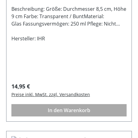
Beschreibung: Größe: Durchmesser 8,5 cm, Höhe
9 cm Farbe: Transparent / BuntMaterial:
Glas Fassungsvermögen: 250 ml Pflege: Nicht
Spülmaschinen- und Mikrowellengeeignet - Nur
Handwäsche Hinweis: LebensmittelechtHinweis:
Hersteller: IHR
Doppelwandig
Regulärer Preis:
14,95 €
Preise inkl. MwSt. zzgl. Versandkosten
In den Warenkorb