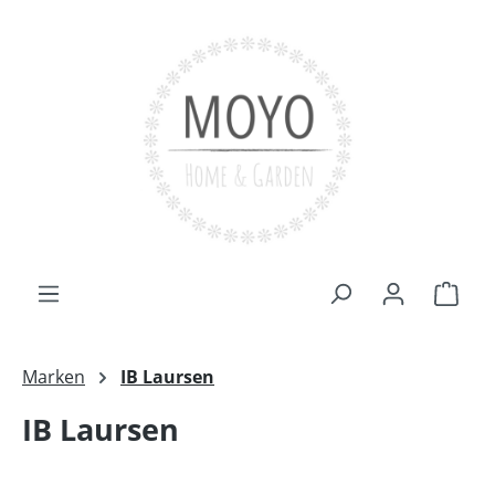
Zum Hauptinhalt springen
Ware
Marken
IB Laursen
IB Laursen