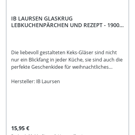
IB LAURSEN GLASKRUG
LEBKUCHENPÄRCHEN UND REZEPT - 1900
ml
Die liebevoll gestalteten Keks-Gläser sind nicht
nur ein Blickfang in jeder Küche, sie sind auch die
perfekte Geschenkidee für weihnachtliches
Gebäck. Ob als süßes Mitbringsel, Geschenk für
Freunde oder Deko-Highlight - die Gläser
Hersteller: IB Laursen
verbinden Genuss, Kreativität und
Weihnachtsstimmung in
einem. Beschreibung: Material: Glas Größe. Höhe
21 cm, Durchmesser 14,5 cm
Regulärer Preis:
15,95 €