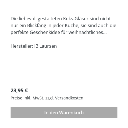
Die liebevoll gestalteten Keks-Gläser sind nicht
nur ein Blickfang in jeder Küche, sie sind auch die
perfekte Geschenkidee für weihnachtliches
Gebäck. Ob als süßes Mitbringsel, Geschenk für
Freunde oder Deko-Highlight - die Gläser
Hersteller: IB Laursen
verbinden Genuss, Kreativität und
Weihnachtsstimmung in
einem. Beschreibung: Material: Glas Größe. Höhe
24 cm, Durchmesser 18,5 cm Füllmenge: 4000 ml
Regulärer Preis:
23,95 €
Preise inkl. MwSt. zzgl. Versandkosten
In den Warenkorb