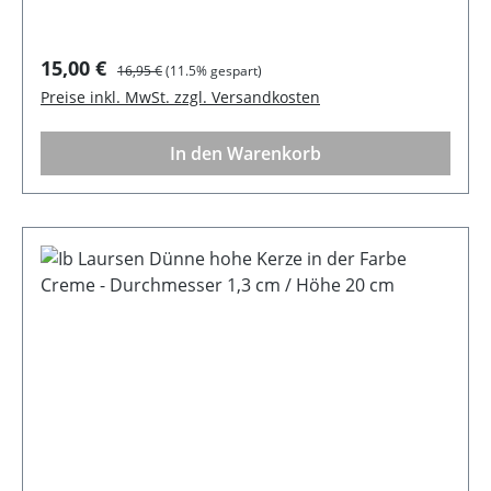
Verkaufspreis:
Regulärer Preis:
15,00 €
16,95 €
(11.5% gespart)
Preise inkl. MwSt. zzgl. Versandkosten
In den Warenkorb