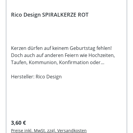
Rico Design SPIRALKERZE ROT
Kerzen dürfen auf keinem Geburtstag fehlen!
Doch auch auf anderen Feiern wie Hochzeiten,
Taufen, Kommunion, Konfirmation oder
Weihnachten sind Kerzen tolle
Stimmungsmacher. Sie eignen sich auch
Hersteller: Rico Design
ganzjährig als Dekorationselement. Die
besondere Silhouette macht die Kerzen zu einem
echten Hingucker in jedem Raum. Die Kerzen
machen sich nicht nur im Kerzenhalter gut,
sondern können auch super im Sand in einer
Schale präsentiert werden. Die Einzelkerzen
Regulärer Preis:
3,60 €
haben einen Durchmesser von 2,4 cm und sind
Preise inkl. MwSt. zzgl. Versandkosten