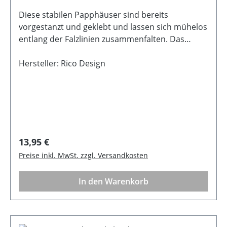
Diese stabilen Papphäuser sind bereits
vorgestanzt und geklebt und lassen sich mühelos
entlang der Falzlinien zusammenfalten. Das
praktische Klappdach ermöglicht ein einfaches
Öffnen und Schließen, ideal zum Befüllen.
Hersteller: Rico Design
Vielseitig einsetzbar als dekoratives Element oder
als origineller Adventskalender für die
Weihnachtszeit. Perfekt für kreative
Bastelprojekte oder saisonale
Dekorationen. Beschreibung Papphäuser zum
Aufstellen oder AufhängenMaße: 15 x 7,5 x 7,5
Regulärer Preis:
13,95 €
cmInhalt: 24 Stück Material: Kraftpapier Farbe:
Preise inkl. MwSt. zzgl. Versandkosten
Braun
In den Warenkorb