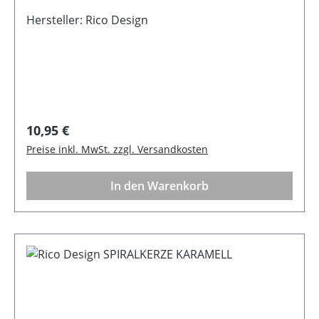
Weihnachtsdekoration eine festliche und
ansprechende Note. BeschreibungPerfekt zum
Hersteller: Rico Design
Dekorieren in der Weihnachtszeit Farbe:
Rot/WeißGröße: 25 x 10 x 2,5 cmMaterial: Filz
Regulärer Preis:
10,95 €
Preise inkl. MwSt. zzgl. Versandkosten
In den Warenkorb