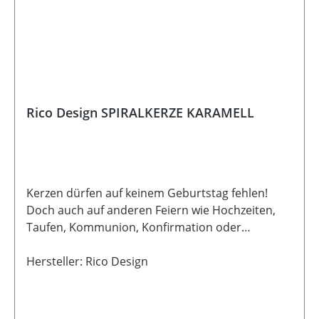
Rico Design SPIRALKERZE KARAMELL
Kerzen dürfen auf keinem Geburtstag fehlen!
Doch auch auf anderen Feiern wie Hochzeiten,
Taufen, Kommunion, Konfirmation oder
Weihnachten sind Kerzen tolle
Stimmungsmacher. Sie eignen sich auch
Hersteller: Rico Design
ganzjährig als Dekorationselement. Die
besondere Silhouette macht die Kerzen zu einem
echten Hingucker in jedem Raum. Die Kerzen