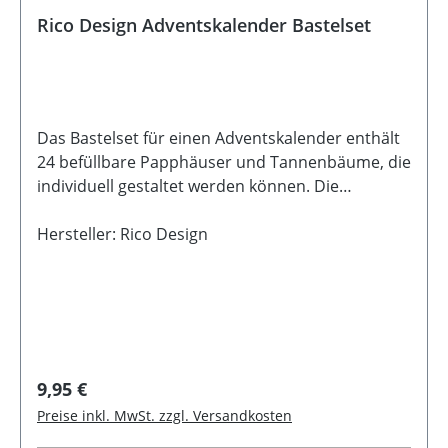
Rico Design Adventskalender Bastelset
Das Bastelset für einen Adventskalender enthält
24 befüllbare Papphäuser und Tannenbäume, die
individuell gestaltet werden können. Die
beiliegenden Zahlen von 1 bis 24 ermöglichen
tägliche Überraschungen in der Weihnachtszeit.
Hersteller: Rico Design
Ideal für kreative Weihnachtdekorationen und
kleine Geschenke. Beschreibung24 Türchen mit
Papphaus- und Tannenoptik inkl. Stickerbogen
mit 24 Zahlen und JuteschnurZusätzliche
Geschnekanhänger und Aufstellfiguren
Regulärer Preis:
9,95 €
Preise inkl. MwSt. zzgl. Versandkosten