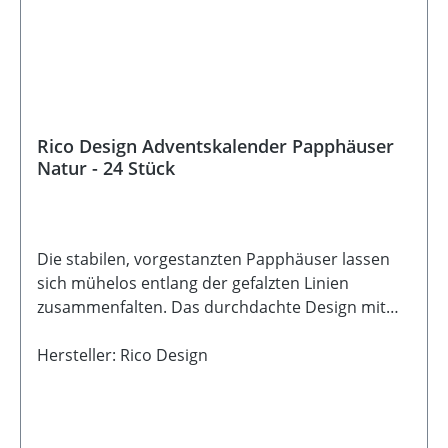
Rico Design Adventskalender Papphäuser
Natur - 24 Stück
Die stabilen, vorgestanzten Papphäuser lassen
sich mühelos entlang der gefalzten Linien
zusammenfalten. Das durchdachte Design mit
Klappdeckel ermöglicht ein einfaches Befüllen
und wiederholtes Öffnen und Schließen. Ein
Hersteller: Rico Design
praktisches Detail: Jedes Häuschen verfügt über
eine Lochstanzung im Dach, durch die der
beiliegende Faden gefädelt werden kann - ideal