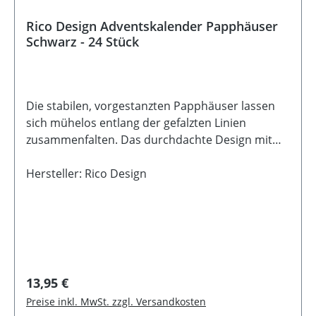
Rico Design Adventskalender Papphäuser
Schwarz - 24 Stück
Die stabilen, vorgestanzten Papphäuser lassen
sich mühelos entlang der gefalzten Linien
zusammenfalten. Das durchdachte Design mit
Klappdeckel ermöglicht ein einfaches Befüllen
und wiederholtes Öffnen und Schließen. Ein
Hersteller: Rico Design
praktisches Detail: Jedes Häuschen verfügt über
eine Lochstanzung im Dach, durch die der
beiliegende Faden gefädelt werden kann - ideal
zum Aufhängen. Mit drei unterschiedlichen
Fenster-Designs eignen sich die Papphäuser
perfekt als dekorative Elemente oder als kreativer
Regulärer Preis:
13,95 €
Adventskalender. Vielseitig einsetzbar für DIY-
Preise inkl. MwSt. zzgl. Versandkosten
Projekte oder saisonale