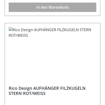
Dekorationen. Beschreibung Papphäuser zum
In den Warenkorb
Aufstellen oder AufhängenMaße: 7 x 5 x 5
cm Inhalt: 24 Stück & FadenMaterial:
Kraftpapier Farbe: Schwarz
Rico Design AUFHÄNGER FILZKUGELN
STERN ROT/WEISS