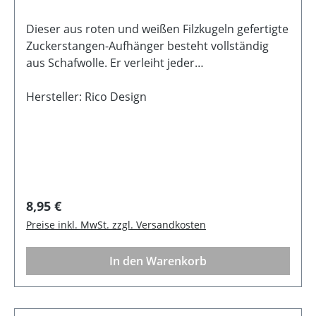
Dieser aus roten und weißen Filzkugeln gefertigte
Zuckerstangen-Aufhänger besteht vollständig
aus Schafwolle. Er verleiht jeder
Weihnachtsdekoration eine festliche und
ansprechende Note. BeschreibungPerfekt zum
Hersteller: Rico Design
Dekorieren in der Weihnachtszeit Farbe:
Rot/WeißGröße: 13 x 12,5 x 1,5 cmMaterial: Filz
Regulärer Preis:
8,95 €
Preise inkl. MwSt. zzgl. Versandkosten
In den Warenkorb