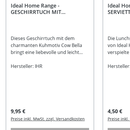
Ideal Home Range -
Ideal H
GESCHIRRTUCH MIT
SERVIET
KUHMOTIV - COW BELLA
Dieses Geschirrtuch mit dem
Die Lunc
charmanten Kuhmotiv Cow Bella
von Ideal
bringt eine liebevolle und leicht
verspielte
verspielte Note in die Küche. Das
Note auf 
freundliche Tiermotiv passt
Hersteller: IHR
Dackelmoti
Hersteller
wunderbar zu einem nordisch
charmant 
inspirierten Wohnstil und sorgt für
einer gem
kleine Alltagsmomente mit einem
einem lie
Lächeln. Das hochwertige
Frühstücks
Geschirrtuch aus 100% Baumwolle
Alltagsmo
ist angenehm griffig, saugfähig und
Serviette
Regulärer Preis:
Regulärer
9,95 €
4,50 €
vielseitig im Küchenalltag
Design mi
Preise inkl. MwSt. zzgl. Versandkosten
Preise inkl
einsetzbar - ob beim Abtrocknen
nordisch
von Geschirr, beim Backen oder
lassen si