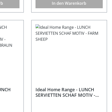
rb
In den Warenkorb
schlichtem Geschirr und
natürlichen Materialien
kombinieren. Eine kleine
rt ein
Tischdekoration, die sofort ein
rliebhaber
Lächeln zaubert - für Tierliebhaber
etails auf
und alle, die besondere Details auf
dem Tisch mögen.
x 33
Beschreibung: Größe: 33 x 33
pier -
cmFarbe: Grau Material: Papier -
eis:
Zellstoff mit 3 Lagen Hinweis:
ne
Produkt enthält 20 einzelne
r: IHR
PapierserviettenHersteller: IHR
, Höger
Ideal Home Range GmbH, Höger
fo@ihr.eu
Damm 4, 49632 Essen , info@ihr.eu
LUNCH
Ideal Home Range - LUNCH
SERVIETTEN SCHAF MOTIV -
OTIV -
FARM SHEEP