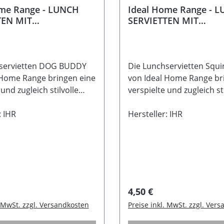
ome Range - LUNCH
Ideal Home Range - 
TEN MIT
SERVIETTEN MIT
DACKELMOTIV - DOG BUDDY
EICHHÖRNCHEN - SQ
HAZEL GRÜN
hservietten DOG BUDDY
Die Lunchservietten Squir
 Home Range bringen eine
von Ideal Home Range br
 und zugleich stilvolle
verspielte und zugleich sti
den Tisch. Das hübsche
Note auf den Tisch. Das f
v wirkt leicht und
: IHR
Eichhörnchenmotiv wirkt 
Hersteller: IHR
und passt wunderbar zu
charmant und passt wun
ütlichen Kaffeerunde,
einer gemütlichen Kaffee
bevoll gedeckten
einem liebevoll gedeckte
tisch oder kleinen
Frühstückstisch oder kle
menten zuhause. Die
Alltagsmomenten zuhaus
n verbinden ein dezentes
Servietten verbinden ein
 Preis:
Regulärer Preis:
4,50 €
t einer warmen,
Design mit einer warmen
. MwSt. zzgl. Versandkosten
Preise inkl. MwSt. zzgl. Ver
en Atmosphäre und
nordischen Atmosphäre 
ch besonders schön mit
lassen sich besonders sc