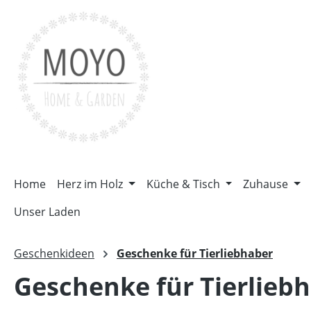
m Hauptinhalt springen
Zur Suche springen
Zur Hauptnavigation springen
Home
Herz im Holz
Küche & Tisch
Zuhause
Unser Laden
Geschenkideen
Geschenke für Tierliebhaber
Geschenke für Tierlieb