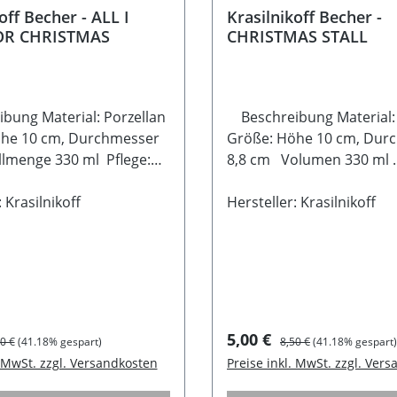
off Becher - ALL I
Krasilnikoff Becher -
OR CHRISTMAS
CHRISTMAS STALL
ung Material: Porzellan
Beschreibung Material:
he 10 cm, Durchmesser
Größe: Höhe 10 cm, Dur
llmenge 330 ml Pflege:
8,8 cm Volumen 330 ml
für die Spülmaschine und
Spülmaschinen- und
lle
 Krasilnikoff
Mikrowellengeeignet
Hersteller: Krasilnikoff
reis:
ulärer Preis:
Verkaufspreis:
Regulärer Preis:
5,00 €
0 €
(41.18% gespart)
8,50 €
(41.18% gespart)
. MwSt. zzgl. Versandkosten
Preise inkl. MwSt. zzgl. Ver