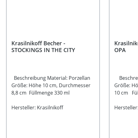
Krasilnikoff Becher -
Krasilnik
STOCKINGS IN THE CITY
OPA
Beschreibung Material: Porzellan
Beschreib
Größe: Höhe 10 cm, Durchmesser
Größe: Hö
8,8 cm Füllmenge 330 ml
10 cm Fül
Spülmasch
Hersteller: Krasilnikoff
Mikrowel
Hersteller: