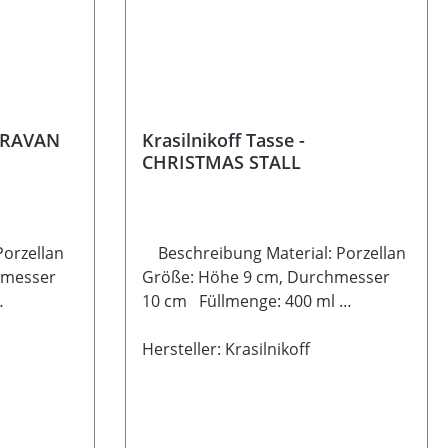
CARAVAN
Krasilnikoff Tasse -
CHRISTMAS STALL
Porzellan
Beschreibung Material: Porzellan
hmesser
Größe: Höhe 9 cm, Durchmesser
10 cm Füllmenge: 400 ml
Spülmaschinen- und
Mikrowellengeeignet
Hersteller: Krasilnikoff