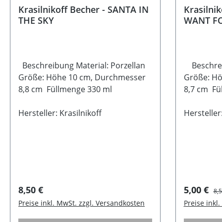
Krasilnikoff Becher - SANTA IN
Krasilnik
THE SKY
WANT F
Beschreibung Material: Porzellan
Beschreib
Größe: Höhe 10 cm, Durchmesser
Größe: Hö
8,8 cm Füllmenge 330 ml
8,7 cm Fü
Geeignet 
Hersteller: Krasilnikoff
Mikrowe
Hersteller:
Regulärer Preis:
Verkaufsp
Reg
8,50 €
5,00 €
8,5
Preise inkl. MwSt. zzgl. Versandkosten
Preise inkl