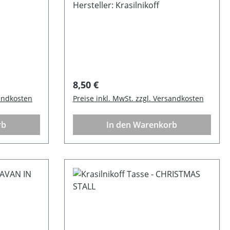
Mikrowelle
Hersteller: Krasilnikoff
Regulärer Preis:
8,50 €
sandkosten
Preise inkl. MwSt. zzgl. Versandkosten
rb
In den Warenkorb