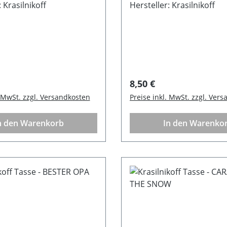
 Krasilnikoff
Mikrowellengeeignet
Hersteller: Krasilnikoff
 Preis:
Regulärer Preis:
8,50 €
. MwSt. zzgl. Versandkosten
Preise inkl. MwSt. zzgl. Ver
n den Warenkorb
In den Warenko