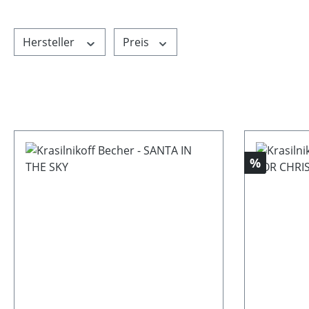
Hersteller
Preis
Rabatt
%