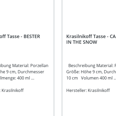
off Tasse - BESTER
Krasilnikoff Tasse - 
IN THE SNOW
ung Material: Porzellan
Beschreibung Material: 
he 9 cm, Durchmesser
Größe: Höhe 9 cm, Durc
lmenge: 400 ml
10 cm Volumen 400 ml
inen- und
Spülmaschinen- und
lengeeignet
 Krasilnikoff
Mikrowellengeeignet
Hersteller: Krasilnikoff