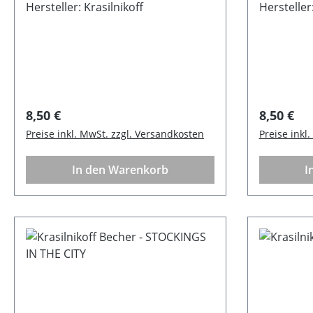
Mikrowelle
Hersteller: Krasilnikoff
Hersteller:
Regulärer Preis:
Regulärer
8,50 €
8,50 €
Preise inkl. MwSt. zzgl. Versandkosten
Preise inkl
In den Warenkorb
I