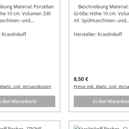
ung Material: Porzellan
Beschreibung Material:
öhe 10 cm Volumen 330
Größe: Höhe 10 cm Volu
aschinen- und
ml Spülmaschinen- und
engeeignet
Mikrowellengeeignet
 Krasilnikoff
Hersteller: Krasilnikoff
 Preis:
Regulärer Preis:
8,50 €
. MwSt. zzgl. Versandkosten
Preise inkl. MwSt. zzgl. Ver
n den Warenkorb
In den Warenko