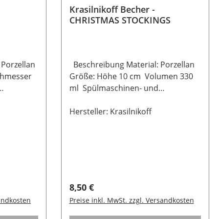
Krasilnikoff Becher -
CHRISTMAS STOCKINGS
 Porzellan
Beschreibung Material: Porzellan
chmesser
Größe: Höhe 10 cm Volumen 330
ml Spülmaschinen- und
Mikrowellengeeignet
Hersteller: Krasilnikoff
Regulärer Preis:
8,50 €
sandkosten
Preise inkl. MwSt. zzgl. Versandkosten