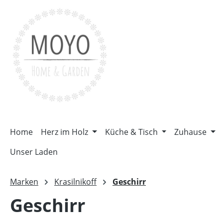
m Hauptinhalt springen
Zur Suche springen
Zur Hauptnavigation springen
Home
Herz im Holz
Küche & Tisch
Zuhause
Unser Laden
Marken
Krasilnikoff
Geschirr
Geschirr