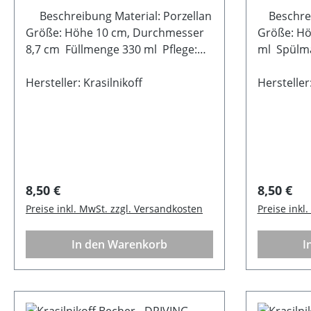
Beschreibung Material: Porzellan
Beschreib
Größe: Höhe 10 cm, Durchmesser
Größe: H
8,7 cm Füllmenge 330 ml Pflege:
ml Spülm
Geeignet für die Spülmaschine und
Mikrowell
Mikrowelle
Hersteller: Krasilnikoff
Hersteller:
Regulärer Preis:
Regulärer
8,50 €
8,50 €
Preise inkl. MwSt. zzgl. Versandkosten
Preise inkl
In den Warenkorb
I