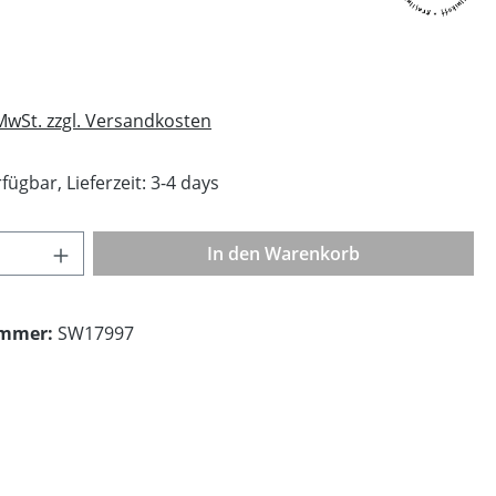
eis:
 MwSt. zzgl. Versandkosten
fügbar, Lieferzeit: 3-4 days
Anzahl: Gib den gewünschten Wert ein o
In den Warenkorb
ummer:
SW17997