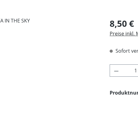
Regulärer Pr
8,50 €
Preise inkl.
Sofort ver
Produkt 
Produktn