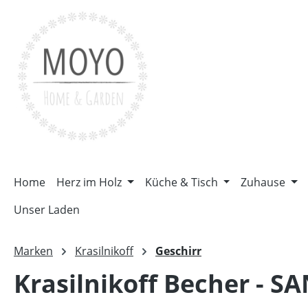
m Hauptinhalt springen
Zur Suche springen
Zur Hauptnavigation springen
Home
Herz im Holz
Küche & Tisch
Zuhause
Unser Laden
Marken
Krasilnikoff
Geschirr
Krasilnikoff Becher - S