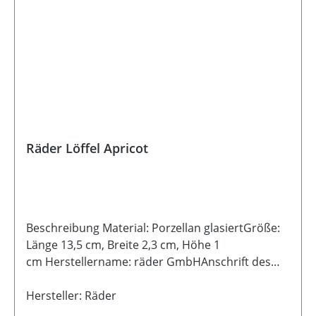
Räder Löffel Apricot
Beschreibung Material: Porzellan glasiertGröße:
Länge 13,5 cm, Breite 2,3 cm, Höhe 1
cm Herstellername: räder GmbHAnschrift des
Herstellers: Kornharpener Straße 126, 44791
Bochum, www.raeder.deKontakt (E-Mail,
Hersteller: Räder
Telefon): info@raeder.de / 0234 95987-