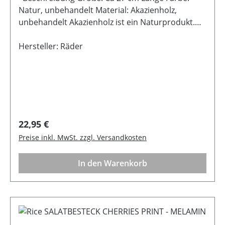
Natur, unbehandelt Material: Akazienholz,
unbehandelt Akazienholz ist ein Naturprodukt.
Die Maserung kann vom Produktfoto deutlich
abweichen.
Hersteller: Räder
Regulärer Preis:
22,95 €
Preise inkl. MwSt. zzgl. Versandkosten
In den Warenkorb