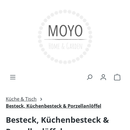
Zum Hauptinhalt springen
Ware
Küche & Tisch
Besteck, Küchenbesteck & Porzellanlöffel
Besteck, Küchenbesteck &