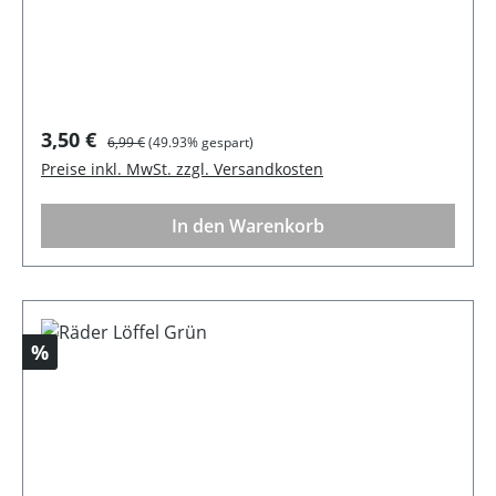
0Registrierte Marke: räder
Verkaufspreis:
Regulärer Preis:
3,50 €
6,99 €
(49.93% gespart)
Preise inkl. MwSt. zzgl. Versandkosten
In den Warenkorb
Rabatt
%