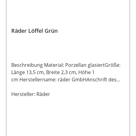
Räder Löffel Grün
Beschreibung Material: Porzellan glasiertGröße:
Länge 13,5 cm, Breite 2,3 cm, Höhe 1
cm Herstellername: räder GmbHAnschrift des
Herstellers: Kornharpener Straße 126, 44791
Bochum, www.raeder.deKontakt (E-Mail,
Hersteller: Räder
Telefon): info@raeder.de / 0234 95987-
0Registrierte Marke: räder