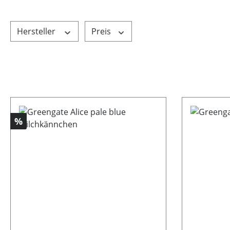
Hersteller
Preis
Rabatt
%