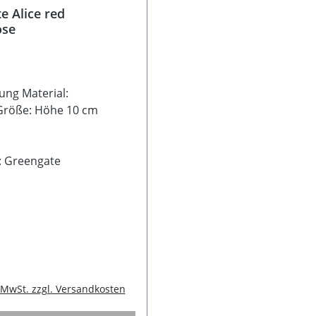
e Alice red
ose
ung Material:
nGröße: Höhe 10 cm
r: Greengate
 Preis:
. MwSt. zzgl. Versandkosten