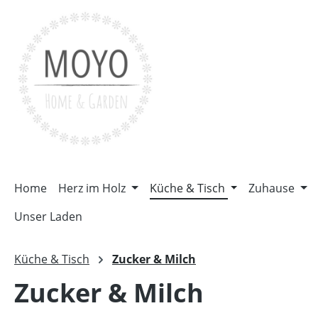
m Hauptinhalt springen
Zur Suche springen
Zur Hauptnavigation springen
Home
Herz im Holz
Küche & Tisch
Zuhause
Unser Laden
Küche & Tisch
Zucker & Milch
Zucker & Milch