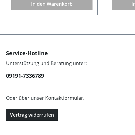
In den Warenkorb
I
Grenzen gesetzt! Beschreibung:
Material: Porzellan Größe: Höhe 9
cm Farbe: Pale Blue Pflege:
Spülmaschinen geeignet Serie:
Alice
Service-Hotline
Unterstützung und Beratung unter:
09191-7336789
Oder über unser
Kontaktformular
.
Vertrag widerrufen