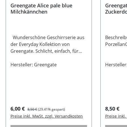
Greengate Alice pale blue
Greengat
Milchkännchen
Zuckerd
Wunderschöne Geschirrserie aus
Beschreib
der Everyday Kollektion von
Porzella
Greengate. Schlicht, einfach, für
den täglichen Gebrauch wunderbar
geeignet und dabei auch noch
Hersteller: Greengate
Herstelle
hübsch anzuschauen. Durch das
Rillenmuster bekommt das
Porzellan einen nostalgischen
Touch. Du kannst das Geschirr
super mit den anderen Serien von
Greengate mischen. Dadurch
Verkaufspreis:
Regulärer Preis:
Regulärer
6,00 €
8,50 €
8,50 €
(29.41% gespart)
kannst Du immer wieder andere
Preise inkl. MwSt. zzgl. Versandkosten
Preise inkl
Bilder auf Deinem Tisch erschaffen
und Deiner Kreativität sind keine