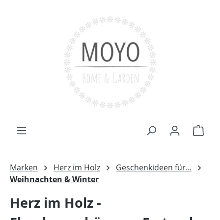
Zum Hauptinhalt springen
Ware
Marken
Herz im Holz
Geschenkideen für...
Weihnachten & Winter
Herz im Holz -