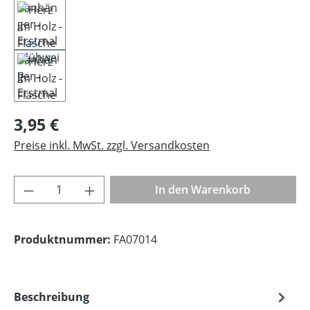
Regulärer Preis:
3,95 €
Preise inkl. MwSt. zzgl. Versandkosten
Produkt Anzahl: Gib den gewünschten Wer
In den Warenkorb
Produktnummer:
FA07014
Beschreibung