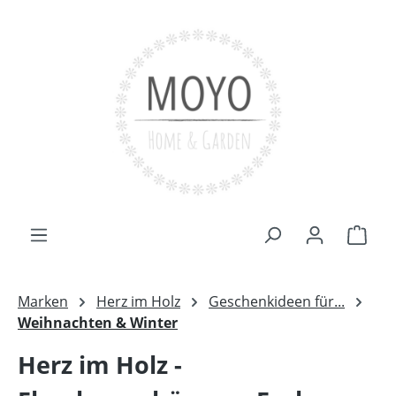
Zum Hauptinhalt springen
Ware
Marken
Herz im Holz
Geschenkideen für...
Weihnachten & Winter
Herz im Holz -