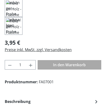
Regulärer Preis:
3,95 €
Preise inkl. MwSt. zzgl. Versandkosten
Produkt Anzahl: Gib den gewünschten Wer
In den Warenkorb
Produktnummer:
FA07001
Beschreibung