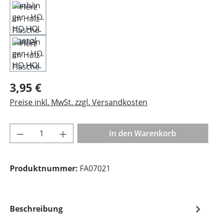
Regulärer Preis:
3,95 €
Preise inkl. MwSt. zzgl. Versandkosten
Produkt Anzahl: Gib den gewünschten Wer
In den Warenkorb
Produktnummer:
FA07021
Beschreibung