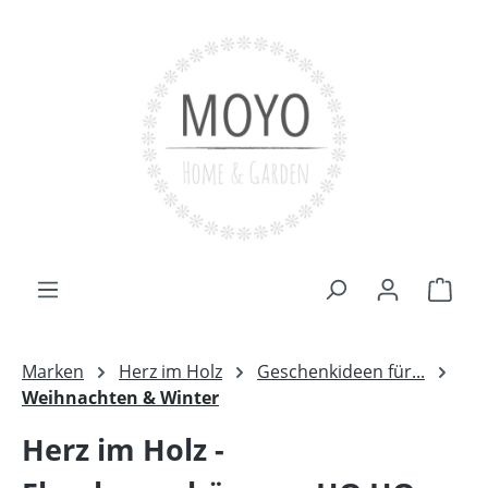
Zum Hauptinhalt springen
Ware
Marken
Herz im Holz
Geschenkideen für...
Weihnachten & Winter
Herz im Holz -