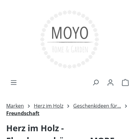
Zum Hauptinhalt springen
Ware
Marken
Herz im Holz
Geschenkideen für...
Freundschaft
Herz im Holz -