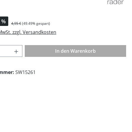
s:
%
Regulärer Preis:
4,95 €
(49.49% gespart)
 MwSt. zzgl. Versandkosten
Anzahl: Gib den gewünschten Wert ein o
In den Warenkorb
ummer:
SW15261