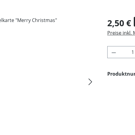
Verkaufsprei
2,50 €
Preise inkl.
Produkt 
Produktn