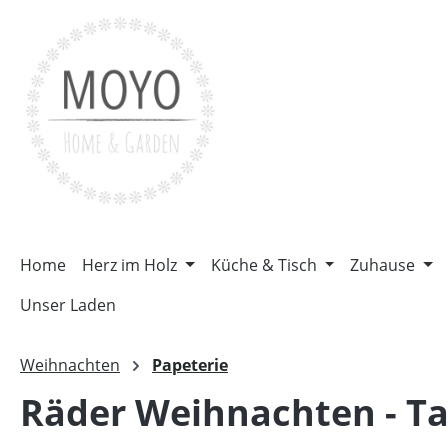
m Hauptinhalt springen
Zur Suche springen
Zur Hauptnavigation springen
Home
Herz im Holz
Küche & Tisch
Zuhause
Unser Laden
Weihnachten
Papeterie
Räder Weihnachten - Ta