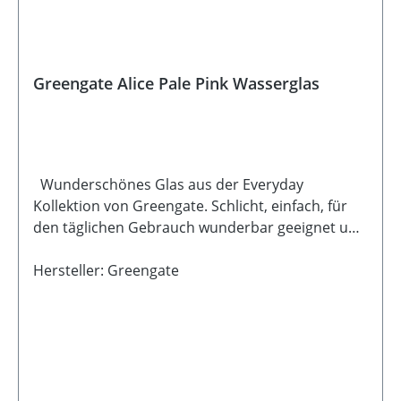
Greengate Alice Pale Pink Wasserglas
Wunderschönes Glas aus der Everyday
Kollektion von Greengate. Schlicht, einfach, für
den täglichen Gebrauch wunderbar geeignet und
dabei auch noch hübsch anzuschauen. Durch
das Rillenmuster bekommt das Glas einen
Hersteller: Greengate
nostalgischen Touch. Du kannst das Glas super
mit den Geschirrserien von Greengate mischen.
Dadurch kannst Du immer wieder andere Bilder
auf Deinem Tisch erschaffen und Deiner
Kreativität sind keine Grenzen gesetzt!
Beschreibung: Material: Glas Größe: Höhe 10 cm,