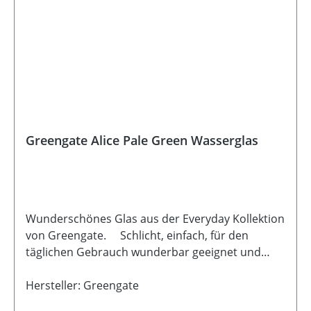
Greengate Alice Pale Green Wasserglas
Wunderschönes Glas aus der Everyday Kollektion
von Greengate. Schlicht, einfach, für den
täglichen Gebrauch wunderbar geeignet und
dabei auch noch hübsch anzuschauen. Durch
das Rillenmuster bekommt das Glas einen
Hersteller: Greengate
nostalgischen Touch. Du kannst das Glas super