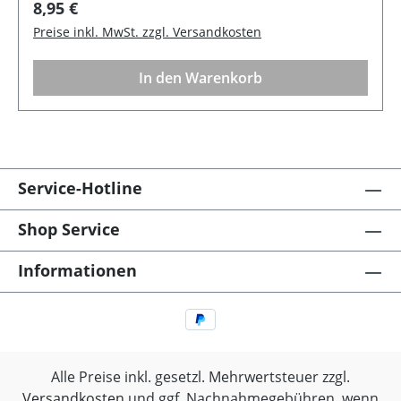
Regulärer Preis:
8,95 €
Breite 8,5 cm Farbe: Pale Pink Pflege:
Preise inkl. MwSt. zzgl. Versandkosten
Spülmaschinen geeignet Serie: Alice
In den Warenkorb
Service-Hotline
Shop Service
Informationen
Alle Preise inkl. gesetzl. Mehrwertsteuer zzgl.
Versandkosten
und ggf. Nachnahmegebühren, wenn